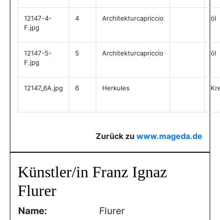
12147-4-
4
Architekturcapriccio
öl
F.jpg
12147-5-
5
Architekturcapriccio
öl
F.jpg
12147_6A.jpg
6
Herkules
Kr
Zurück zu
www.mageda.de
Künstler/in Franz Ignaz
Flurer
Name:
Flurer