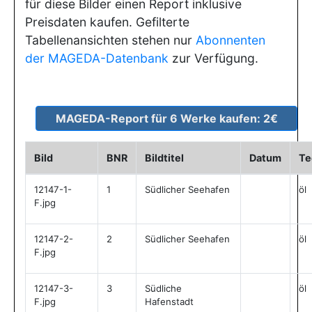
für diese Bilder einen Report inklusive
Preisdaten kaufen. Gefilterte
Tabellenansichten stehen nur
Abonnenten
der MAGEDA-Datenbank
zur Verfügung.
Bild
BNR
Bildtitel
Datum
Te
12147-1-
1
Südlicher Seehafen
öl
F.jpg
12147-2-
2
Südlicher Seehafen
öl
F.jpg
12147-3-
3
Südliche
öl
F.jpg
Hafenstadt