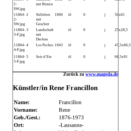
1-
mit Birnen
SW.jpg
11864-
2
Stilleben
1960
öl
0
j
50x61
2-
mit
SW.jpg
Geschirr
11864-
3
Landschaft
öl
0
j
25x28,5
3-F.jpg
mit
Dachau
11864-
4
Les Peches
1943
öl
0
j
47,5x66,5
4-F.jpg
11864-
5
Soir d´Ete
öl
0
j
68,5x91
5-F.jpg
Zurück zu
www.mageda.de
Künstler/in Rene Francillon
Name:
Francillon
Vorname:
Rene
Geb./Gest.:
1876-1973
Ort:
-Lausanne-