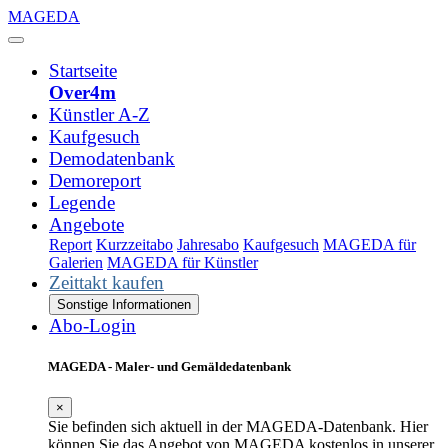
MAGEDA
Startseite
Over4m
Künstler A-Z
Kaufgesuch
Demodatenbank
Demoreport
Legende
Angebote
Report
Kurzzeitabo
Jahresabo
Kaufgesuch
MAGEDA für
Galerien
MAGEDA für Künstler
Zeittakt kaufen
Sonstige Informationen
Abo-Login
MAGEDA - Maler- und Gemäldedatenbank
×
Sie befinden sich aktuell in der MAGEDA-Datenbank. Hier
können Sie das Angebot von MAGEDA kostenlos in unserer