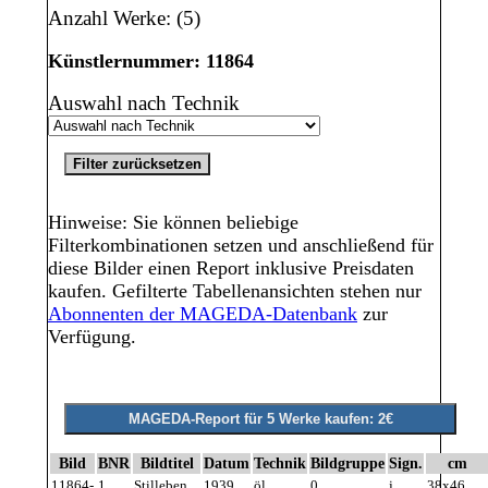
Anzahl Werke: (5)
Künstlernummer: 11864
Auswahl nach Technik
Hinweise: Sie können beliebige
Filterkombinationen setzen und anschließend für
diese Bilder einen Report inklusive Preisdaten
kaufen. Gefilterte Tabellenansichten stehen nur
Abonnenten der MAGEDA-Datenbank
zur
Verfügung.
Bild
BNR
Bildtitel
Datum
Technik
Bildgruppe
Sign.
cm
11864-
1
Stilleben
1939
öl
0
j
38x46