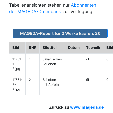
Tabellenansichten stehen nur
Abonnenten
der MAGEDA-Datenbank
zur Verfügung.
Bild
BNR
Bildtitel
Datum
Technik
Bil
11751-
1
Javanisches
öl
0
1-
Stilleben
F.jpg
11751-
2
Stilleben
öl
0
2-
mit Äpfeln
F.jpg
Zurück zu
www.mageda.de