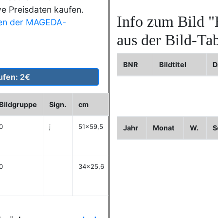
ve Preisdaten kaufen.
Info zum Bild
"
en der MAGEDA-
aus der Bild-Tab
BNR
Bildtitel
D
Bildgruppe
Sign.
cm
Historie
WVZ
Bild2
0
j
51x59,5
Jahr
Monat
W.
S
anzeigen
0
34x25,6
anzeigen