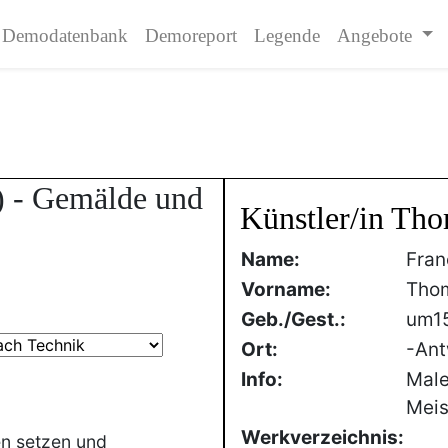
Demodatenbank
Demoreport
Legende
Angebote
 - Gemälde und
Künstler/in Th
Name:
Fran
Vorname:
Tho
Geb./Gest.:
um1
Ort:
-An
Info:
Male
Meis
Werkverzeichnis:
en setzen und