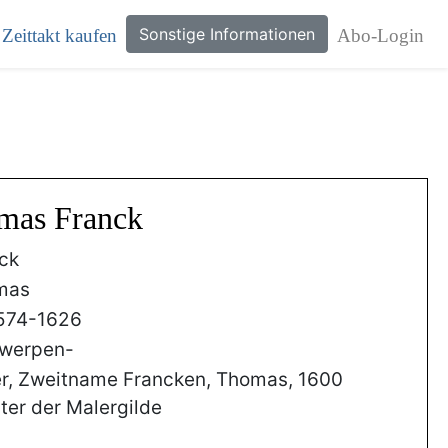
Sonstige Informationen
Zeittakt kaufen
Abo-Login
omas Franck
ck
mas
574-1626
twerpen-
r, Zweitname Francken, Thomas, 1600
ter der Malergilde