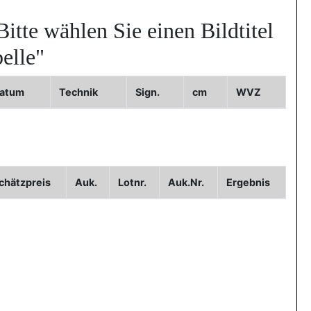
Bitte wählen Sie einen Bildtitel
elle"
atum
Technik
Sign.
cm
WVZ
Bild3
chätzpreis
Auk.
Lotnr.
Auk.Nr.
Ergebnis