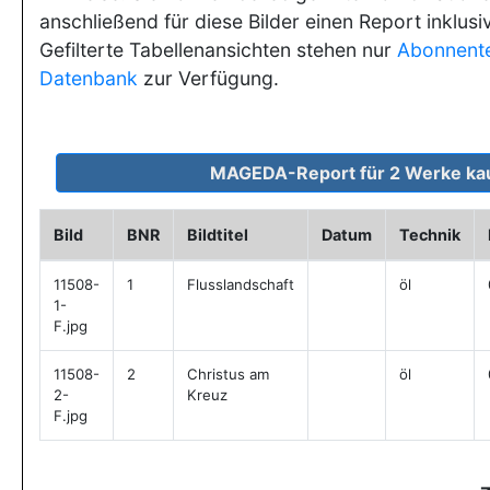
anschließend für diese Bilder einen Report inklusi
Gefilterte Tabellenansichten stehen nur
Abonnent
Datenbank
zur Verfügung.
Bild
BNR
Bildtitel
Datum
Technik
11508-
1
Flusslandschaft
öl
1-
F.jpg
11508-
2
Christus am
öl
2-
Kreuz
F.jpg