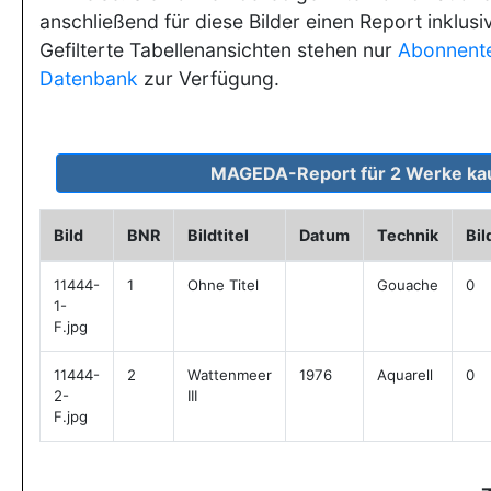
anschließend für diese Bilder einen Report inklusi
Gefilterte Tabellenansichten stehen nur
Abonnent
Datenbank
zur Verfügung.
Bild
BNR
Bildtitel
Datum
Technik
Bi
11444-
1
Ohne Titel
Gouache
0
1-
F.jpg
11444-
2
Wattenmeer
1976
Aquarell
0
2-
III
F.jpg