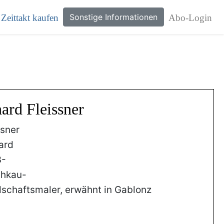
Sonstige Informationen
Zeittakt kaufen
Abo-Login
ard Fleissner
ssner
ard
3-
chkau-
schaftsmaler, erwähnt in Gablonz