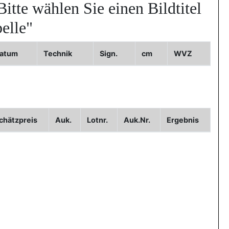
Bitte wählen Sie einen Bildtitel
elle"
atum
Technik
Sign.
cm
WVZ
ild3
chätzpreis
Auk.
Lotnr.
Auk.Nr.
Ergebnis