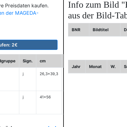
Info zum Bild
"
ve Preisdaten kaufen.
en der MAGEDA-
aus der Bild-Tab
BNR
Bildtitel
D
ldgruppe
Sign.
cm
Historie
WVZ
Bild2
B
Jahr
Monat
W.
S
j
26,3x39,3
anzeigen
j
41x56
anzeigen