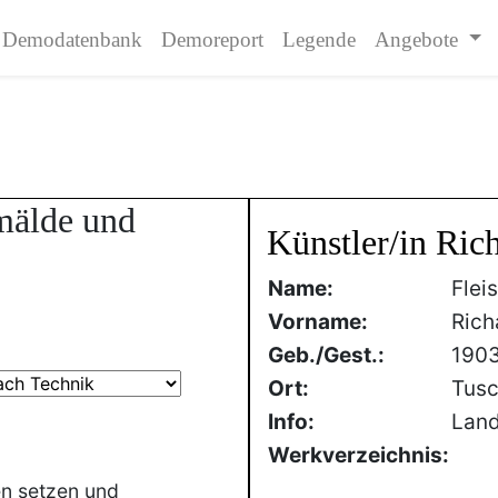
Demodatenbank
Demoreport
Legende
Angebote
emälde und
Künstler/in Rich
Name:
Flei
Vorname:
Rich
Geb./Gest.:
190
Ort:
Tus
Info:
Land
Werkverzeichnis:
en setzen und