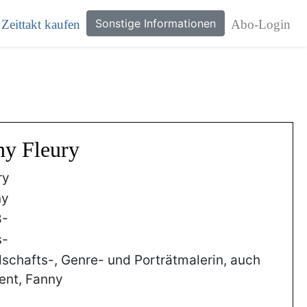
Sonstige Informationen
Zeittakt kaufen
Abo-Login
ny Fleury
ry
ny
8-
s-
schafts-, Genre- und Porträtmalerin, auch
ent, Fanny