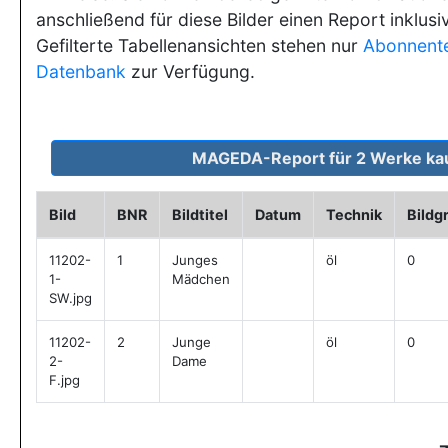
anschließend für diese Bilder einen Report inklusi
Gefilterte Tabellenansichten stehen nur
Abonnent
Datenbank
zur Verfügung.
Bild
BNR
Bildtitel
Datum
Technik
Bildg
11202-
1
Junges
öl
0
1-
Mädchen
SW.jpg
11202-
2
Junge
öl
0
2-
Dame
F.jpg