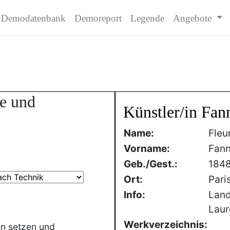
Demodatenbank
Demoreport
Legende
Angebote
de und
Künstler/in Fan
Name:
Fleu
Vorname:
Fan
Geb./Gest.:
184
Ort:
Pari
Info:
Land
Laur
Werkverzeichnis:
en setzen und