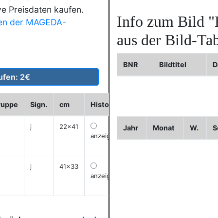
ve Preisdaten kaufen.
Info zum Bild
"
en der MAGEDA-
aus der Bild-Tab
BNR
Bildtitel
D
ruppe
Sign.
cm
Historie
WVZ
Bild2
Bild3
j
22x41
Jahr
Monat
W.
S
anzeigen
j
41x33
anzeigen