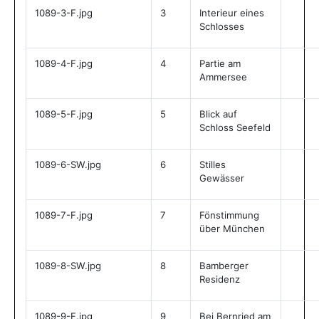
1089-3-F.jpg
3
Interieur eines
Schlosses
1089-4-F.jpg
4
Partie am
Ammersee
1089-5-F.jpg
5
Blick auf
Schloss Seefeld
1089-6-SW.jpg
6
Stilles
Gewässer
1089-7-F.jpg
7
Fönstimmung
über München
1089-8-SW.jpg
8
Bamberger
Residenz
1089-9-F.jpg
9
Bei Bernried am