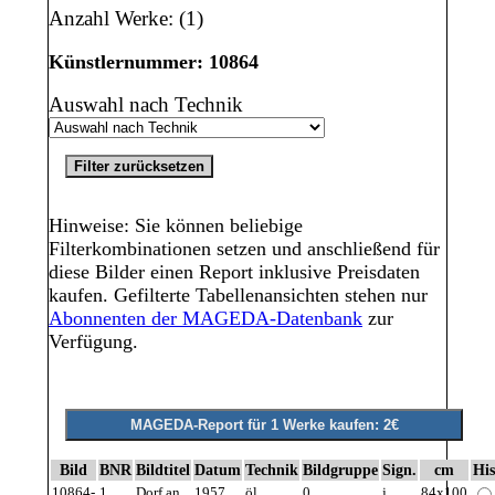
Anzahl Werke: (1)
Künstlernummer: 10864
Auswahl nach Technik
Hinweise: Sie können beliebige
Filterkombinationen setzen und anschließend für
diese Bilder einen Report inklusive Preisdaten
kaufen. Gefilterte Tabellenansichten stehen nur
Abonnenten der MAGEDA-Datenbank
zur
Verfügung.
Bild
BNR
Bildtitel
Datum
Technik
Bildgruppe
Sign.
cm
His
10864-
1
Dorf an
1957
öl
0
j
84x100