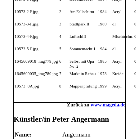
10573-2-F.jpg
2
Am Fallschirm
1984
Acryl
0
10573-3-F.jpg
3
Stadtpark II
1980
öl
0
10573-4-F.jpg
4
Luftschiff
Mischtechn.
0
10573-5-F.jpg
5
Sommernacht 1
1984
öl
0
1645609018_img779.jpg
6
Selbst mit Opa
1985
Acryl
0
No. 2
1645609035_img780.jpg
7
Markt in Rehau
1978
Kreide
0
10573_8A.jpg
8
Mappenprüfung
1999
Acryl
0
Zurück zu
www.mageda.de
Künstler/in Peter Angermann
Name:
Angermann