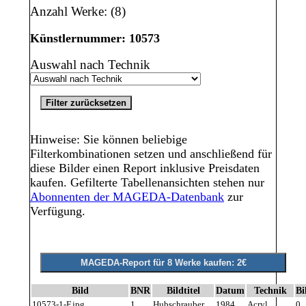
Anzahl Werke: (8)
Künstlernummer: 10573
Auswahl nach Technik
Hinweise: Sie können beliebige
Filterkombinationen setzen und anschließend für
diese Bilder einen Report inklusive Preisdaten
kaufen. Gefilterte Tabellenansichten stehen nur
Abonnenten der MAGEDA-Datenbank
zur
Verfügung.
Bild
BNR
Bildtitel
Datum
Technik
Bi
10573-1-F.jpg
1
Hubschrauber
1984
Acryl
0