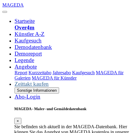
MAGEDA
Startseite
Over4m
Künstler A-Z
Kaufgesuch
Demodatenbank
Demoreport
Legende
Angebote
Report
Kurzzeitabo
Jahresabo
Kaufgesuch
MAGEDA für
Galerien
MAGEDA für Künstler
Zeittakt kaufen
Sonstige Informationen
Abo-Login
MAGEDA - Maler- und Gemäldedatenbank
×
Sie befinden sich aktuell in der MAGEDA-Datenbank. Hier
können Sie das Angebot von MAGEDA kostenlos in unserer