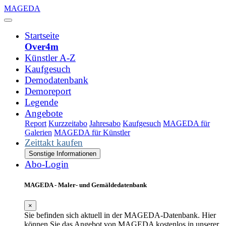
MAGEDA
Startseite
Over4m
Künstler A-Z
Kaufgesuch
Demodatenbank
Demoreport
Legende
Angebote
Report
Kurzzeitabo
Jahresabo
Kaufgesuch
MAGEDA für
Galerien
MAGEDA für Künstler
Zeittakt kaufen
Sonstige Informationen
Abo-Login
MAGEDA - Maler- und Gemäldedatenbank
×
Sie befinden sich aktuell in der MAGEDA-Datenbank. Hier
können Sie das Angebot von MAGEDA kostenlos in unserer