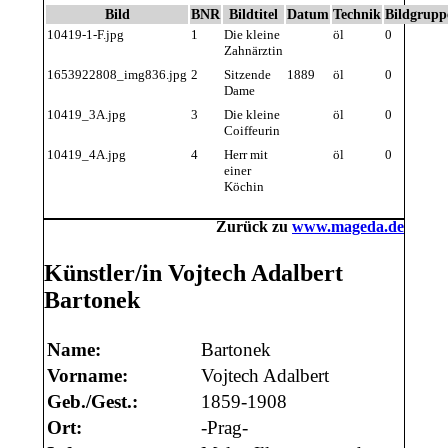
Bild
BNR
Bildtitel
Datum
Technik
Bildgrupp
10419-1-F.jpg
1
Die kleine
öl
0
Zahnärztin
1653922808_img836.jpg
2
Sitzende
1889
öl
0
Dame
10419_3A.jpg
3
Die kleine
öl
0
Coiffeurin
10419_4A.jpg
4
Herr mit
öl
0
einer
Köchin
Zurück zu
www.mageda.de
Künstler/in Vojtech Adalbert
Bartonek
Name:
Bartonek
Vorname:
Vojtech Adalbert
Geb./Gest.:
1859-1908
Ort:
-Prag-