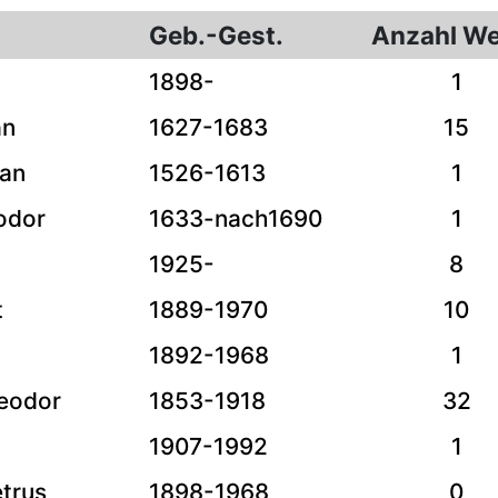
Geb.-Gest.
Anzahl We
1898-
1
an
1627-1683
15
van
1526-1613
1
odor
1633-nach1690
1
1925-
8
t
1889-1970
10
1892-1968
1
heodor
1853-1918
32
1907-1992
1
etrus
1898-1968
0