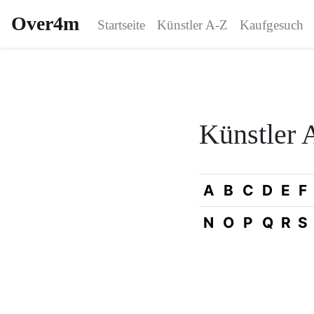
Over4m
Startseite
Künstler A-Z
Kaufgesuch
Künstler
A
B
C
D
E
F
N
O
P
Q
R
S