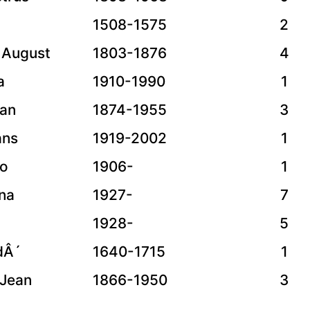
1508-1575
2
l August
1803-1876
4
a
1910-1990
1
ean
1874-1955
3
ans
1919-2002
1
do
1906-
1
na
1927-
7
1928-
5
dÂ´
1640-1715
1
 Jean
1866-1950
3