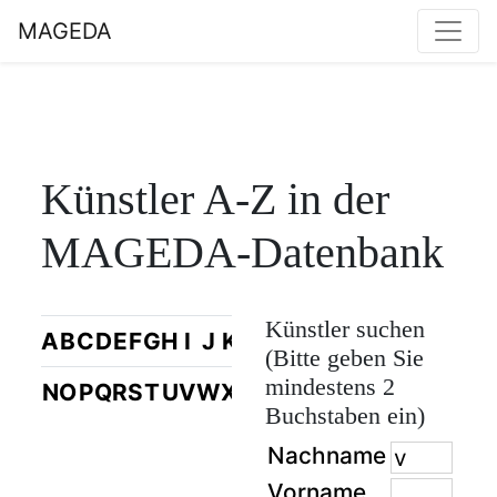
MAGEDA
Künstler A-Z in der
MAGEDA-Datenbank
Künstler suchen
A
B
C
D
E
F
G
H
I
J
K
L
M
(Bitte geben Sie
mindestens 2
N
O
P
Q
R
S
T
U
V
W
X
Y
Z
Buchstaben ein)
Nachname
Vorname