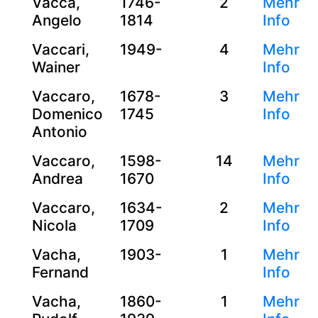
Vacca,
1746-
2
Mehr
Angelo
1814
Info
Vaccari,
1949-
4
Mehr
Wainer
Info
Vaccaro,
1678-
3
Mehr
Domenico
1745
Info
Antonio
Vaccaro,
1598-
14
Mehr
Andrea
1670
Info
Vaccaro,
1634-
2
Mehr
Nicola
1709
Info
Vacha,
1903-
1
Mehr
Fernand
Info
Vacha,
1860-
1
Mehr