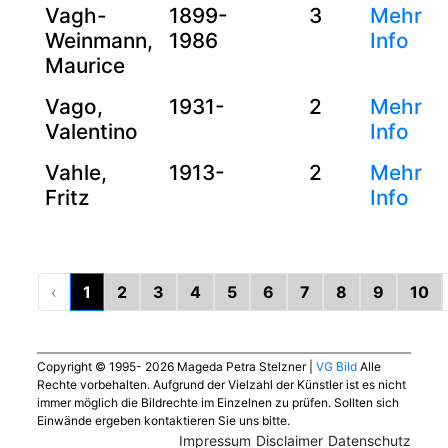
Vagh-
1899-
3
Mehr
Weinmann,
1986
Info
Maurice
Vago,
1931-
2
Mehr
Valentino
Info
Vahle,
1913-
2
Mehr
Fritz
Info
‹
1
2
3
4
5
6
7
8
9
10
Copyright © 1995- 2026 Mageda Petra Stelzner |
VG Bild
Alle
Rechte vorbehalten. Aufgrund der Vielzahl der Künstler ist es nicht
immer möglich die Bildrechte im Einzelnen zu prüfen. Sollten sich
Einwände ergeben kontaktieren Sie uns bitte.
Impressum
Disclaimer
Datenschutz